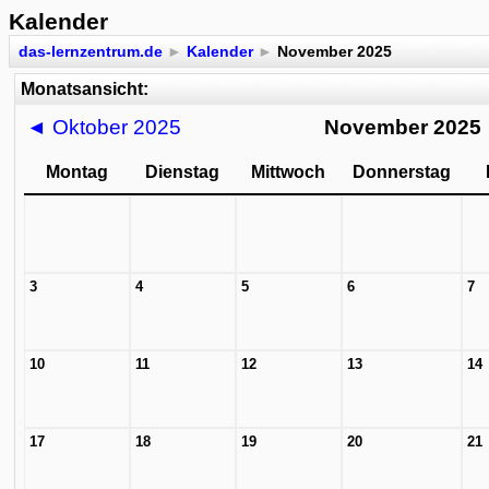
Kalender
das-lernzentrum.de
►
Kalender
►
November 2025
Monatsansicht:
◄
Oktober 2025
November 2025
Montag
Dienstag
Mittwoch
Donnerstag
3
4
5
6
7
10
11
12
13
14
17
18
19
20
21